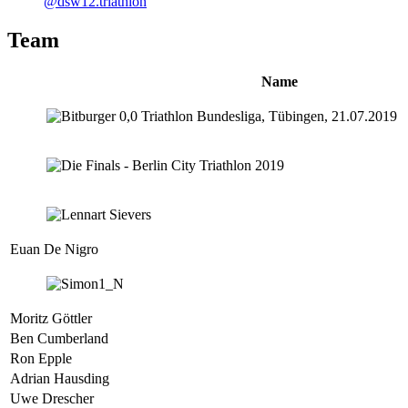
@dsw12.triathlon
Team
Name
Euan De Nigro
Moritz Göttler
Ben Cumberland
Ron Epple
Adrian Hausding
Uwe Drescher