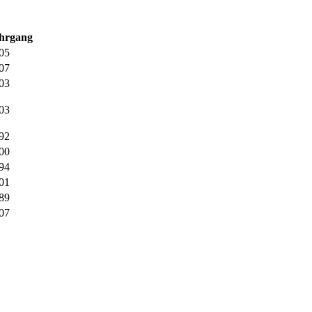
hrgang
05
07
03
03
92
00
94
01
89
07