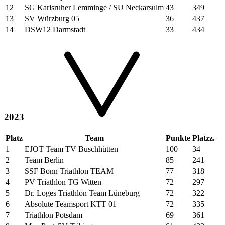
12
SG Karlsruher Lemminge / SU Neckarsulm
43
349
13
SV Würzburg 05
36
437
14
DSW12 Darmstadt
33
434
2023
Platz
Team
Punkte
Platzz.
1
EJOT Team TV Buschhütten
100
34
2
Team Berlin
85
241
3
SSF Bonn Triathlon TEAM
77
318
4
PV Triathlon TG Witten
72
297
5
Dr. Loges Triathlon Team Lüneburg
72
322
6
Absolute Teamsport KTT 01
72
335
7
Triathlon Potsdam
69
361