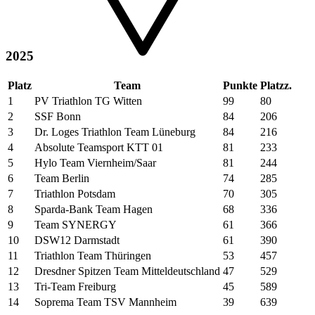
2025
Platz
Team
Punkte
Platzz.
1
PV Triathlon TG Witten
99
80
2
SSF Bonn
84
206
3
Dr. Loges Triathlon Team Lüneburg
84
216
4
Absolute Teamsport KTT 01
81
233
5
Hylo Team Viernheim/Saar
81
244
6
Team Berlin
74
285
7
Triathlon Potsdam
70
305
8
Sparda-Bank Team Hagen
68
336
9
Team SYNERGY
61
366
10
DSW12 Darmstadt
61
390
11
Triathlon Team Thüringen
53
457
12
Dresdner Spitzen Team Mitteldeutschland
47
529
13
Tri-Team Freiburg
45
589
14
Soprema Team TSV Mannheim
39
639