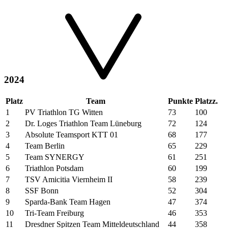
2024
Platz
Team
Punkte
Platzz.
1
PV Triathlon TG Witten
73
100
2
Dr. Loges Triathlon Team Lüneburg
72
124
3
Absolute Teamsport KTT 01
68
177
4
Team Berlin
65
229
5
Team SYNERGY
61
251
6
Triathlon Potsdam
60
199
7
TSV Amicitia Viernheim II
58
239
8
SSF Bonn
52
304
9
Sparda-Bank Team Hagen
47
374
10
Tri-Team Freiburg
46
353
11
Dresdner Spitzen Team Mitteldeutschland
44
358