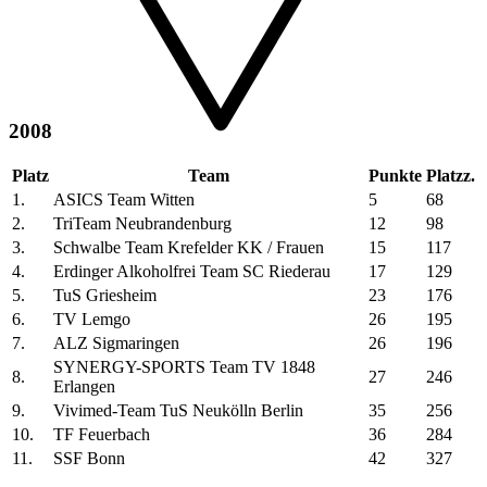
2008
Platz
Team
Punkte
Platzz.
1.
ASICS Team Witten
5
68
2.
TriTeam Neubrandenburg
12
98
3.
Schwalbe Team Krefelder KK / Frauen
15
117
4.
Erdinger Alkoholfrei Team SC Riederau
17
129
5.
TuS Griesheim
23
176
6.
TV Lemgo
26
195
7.
ALZ Sigmaringen
26
196
SYNERGY-SPORTS Team TV 1848
8.
27
246
Erlangen
9.
Vivimed-Team TuS Neukölln Berlin
35
256
10.
TF Feuerbach
36
284
11.
SSF Bonn
42
327