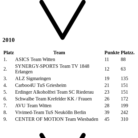
2010
Platz
Team
Punkte
Platzz.
1.
ASICS Team Witten
11
88
SYNERGY-SPORTS Team TV 1848
2.
12
63
Erlangen
3.
ALZ Sigmaringen
19
135
4.
Carboo4U TuS Griesheim
21
151
5.
Erdinger Alkoholfrei Team SC Riederau
23
151
6.
Schwalbe Team Krefelder KK / Frauen
26
172
7.
AVU Team Witten
28
199
8.
Vivimed-Team TuS Neukölln Berlin
39
242
9.
CENTER OF MOTION Team Wiesbaden
45
310