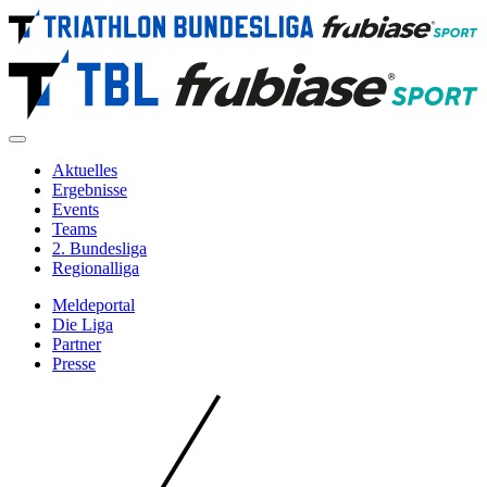
Direkt
zum
Inhalt
Aktuelles
Ergebnisse
Navigation
Events
Main
Teams
2. Bundesliga
Regionalliga
Meldeportal
Die Liga
Metanavigation
Partner
Presse