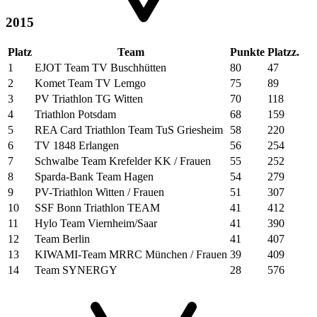
2015
Platz
Team
Punkte
Platzz.
1
EJOT Team TV Buschhütten
80
47
2
Komet Team TV Lemgo
75
89
3
PV Triathlon TG Witten
70
118
4
Triathlon Potsdam
68
159
5
REA Card Triathlon Team TuS Griesheim
58
220
6
TV 1848 Erlangen
56
254
7
Schwalbe Team Krefelder KK / Frauen
55
252
8
Sparda-Bank Team Hagen
54
279
9
PV-Triathlon Witten / Frauen
51
307
10
SSF Bonn Triathlon TEAM
41
412
11
Hylo Team Viernheim/Saar
41
390
12
Team Berlin
41
407
13
KIWAMI-Team MRRC München / Frauen
39
409
14
Team SYNERGY
28
576