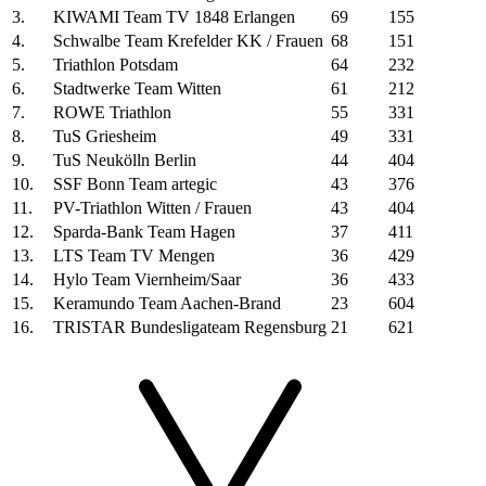
3.
KIWAMI Team TV 1848 Erlangen
69
155
4.
Schwalbe Team Krefelder KK / Frauen
68
151
5.
Triathlon Potsdam
64
232
6.
Stadtwerke Team Witten
61
212
7.
ROWE Triathlon
55
331
8.
TuS Griesheim
49
331
9.
TuS Neukölln Berlin
44
404
10.
SSF Bonn Team artegic
43
376
11.
PV-Triathlon Witten / Frauen
43
404
12.
Sparda-Bank Team Hagen
37
411
13.
LTS Team TV Mengen
36
429
14.
Hylo Team Viernheim/Saar
36
433
15.
Keramundo Team Aachen-Brand
23
604
16.
TRISTAR Bundesligateam Regensburg
21
621