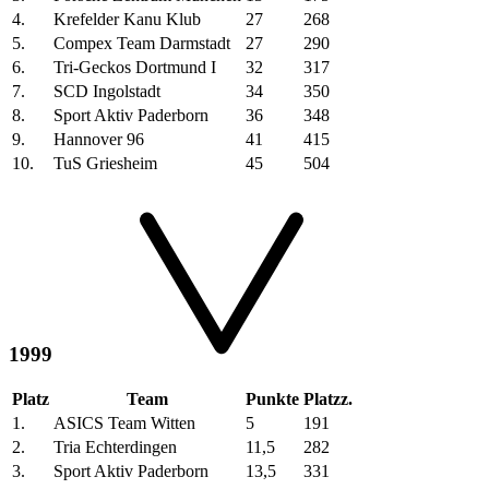
4.
Krefelder Kanu Klub
27
268
5.
Compex Team Darmstadt
27
290
6.
Tri-Geckos Dortmund I
32
317
7.
SCD Ingolstadt
34
350
8.
Sport Aktiv Paderborn
36
348
9.
Hannover 96
41
415
10.
TuS Griesheim
45
504
1999
Platz
Team
Punkte
Platzz.
1.
ASICS Team Witten
5
191
2.
Tria Echterdingen
11,5
282
3.
Sport Aktiv Paderborn
13,5
331