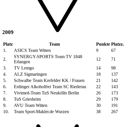
2009
Platz
Team
Punkte
Platzz.
1.
ASICS Team Witten
9
67
SYNERGY-SPORTS Team TV 1848
2.
12
71
Erlangen
3.
TV Lemgo
14
98
4.
ALZ Sigmaringen
18
137
5.
Schwalbe Team Krefelder KK / Frauen
21
142
6.
Erdinger Alkoholfrei Team SC Riederau
22
143
7.
Vivimed-Team TuS Neukölln Berlin
26
173
8.
TuS Griesheim
29
179
9.
AVU Team Witten
30
191
10.
Team Sport-Makler.de Wurzen
38
267