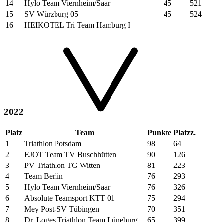
14
Hylo Team Viernheim/Saar
45
521
15
SV Würzburg 05
45
524
16
HEIKOTEL Tri Team Hamburg I
2022
Platz
Team
Punkte
Platzz.
1
Triathlon Potsdam
98
64
2
EJOT Team TV Buschhütten
90
126
3
PV Triathlon TG Witten
81
223
4
Team Berlin
76
293
5
Hylo Team Viernheim/Saar
76
326
6
Absolute Teamsport KTT 01
75
294
7
Mey Post-SV Tübingen
70
351
8
Dr. Loges Triathlon Team Lüneburg
65
399