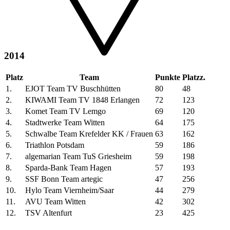
2014
Platz
Team
Punkte
Platzz.
1.
EJOT Team TV Buschhütten
80
48
2.
KIWAMI Team TV 1848 Erlangen
72
123
3.
Komet Team TV Lemgo
69
120
4.
Stadtwerke Team Witten
64
175
5.
Schwalbe Team Krefelder KK / Frauen
63
162
6.
Triathlon Potsdam
59
186
7.
algemarian Team TuS Griesheim
59
198
8.
Sparda-Bank Team Hagen
57
193
9.
SSF Bonn Team artegic
47
256
10.
Hylo Team Viernheim/Saar
44
279
11.
AVU Team Witten
42
302
12.
TSV Altenfurt
23
425