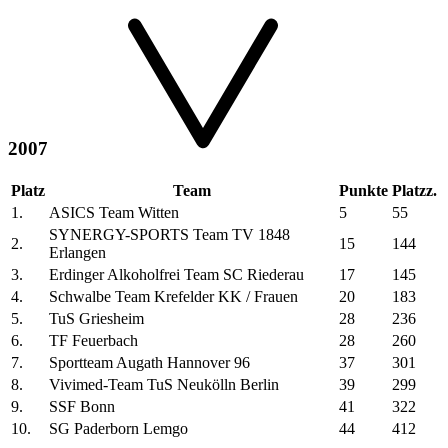
2007
Platz
Team
Punkte
Platzz.
1.
ASICS Team Witten
5
55
SYNERGY-SPORTS Team TV 1848
2.
15
144
Erlangen
3.
Erdinger Alkoholfrei Team SC Riederau
17
145
4.
Schwalbe Team Krefelder KK / Frauen
20
183
5.
TuS Griesheim
28
236
6.
TF Feuerbach
28
260
7.
Sportteam Augath Hannover 96
37
301
8.
Vivimed-Team TuS Neukölln Berlin
39
299
9.
SSF Bonn
41
322
10.
SG Paderborn Lemgo
44
412