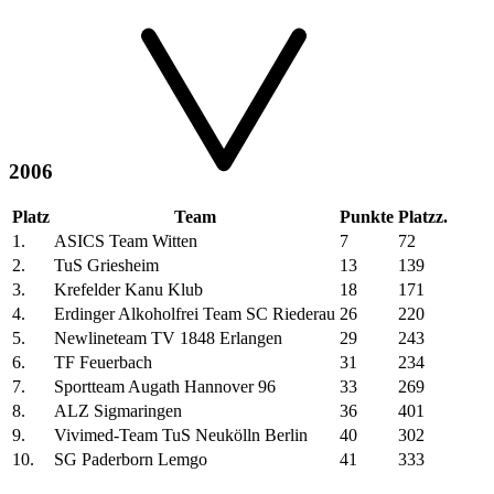
2006
Platz
Team
Punkte
Platzz.
1.
ASICS Team Witten
7
72
2.
TuS Griesheim
13
139
3.
Krefelder Kanu Klub
18
171
4.
Erdinger Alkoholfrei Team SC Riederau
26
220
5.
Newlineteam TV 1848 Erlangen
29
243
6.
TF Feuerbach
31
234
7.
Sportteam Augath Hannover 96
33
269
8.
ALZ Sigmaringen
36
401
9.
Vivimed-Team TuS Neukölln Berlin
40
302
10.
SG Paderborn Lemgo
41
333