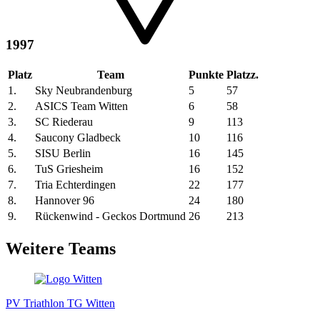
1997
Platz
Team
Punkte
Platzz.
1.
Sky Neubrandenburg
5
57
2.
ASICS Team Witten
6
58
3.
SC Riederau
9
113
4.
Saucony Gladbeck
10
116
5.
SISU Berlin
16
145
6.
TuS Griesheim
16
152
7.
Tria Echterdingen
22
177
8.
Hannover 96
24
180
9.
Rückenwind - Geckos Dortmund
26
213
Weitere Teams
PV Triathlon TG Witten