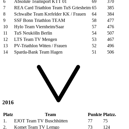
6
Absolute Teamsport KTT 01
69
370
7
REA Card Triathlon Team TuS Griesheim
65
385
8
Schwalbe Team Krefelder KK / Frauen
64
384
9
SSF Bonn Triathlon TEAM
58
477
10
Hylo Team Viernheim/Saar
57
476
11
TuS Neukölln Berlin
54
507
12
LTS Team TV Mengen
53
467
13
PV-Triathlon Witten / Frauen
52
496
14
Sparda-Bank Team Hagen
51
506
2016
Platz
Team
Punkte
Platzz.
1.
EJOT Team TV Buschhütten
77
75
2.
Komet Team TV Lemgo
73
124