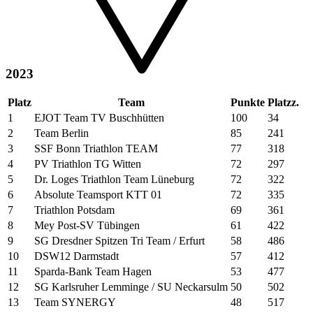
2023
Platz
Team
Punkte
Platzz.
1
EJOT Team TV Buschhütten
100
34
2
Team Berlin
85
241
3
SSF Bonn Triathlon TEAM
77
318
4
PV Triathlon TG Witten
72
297
5
Dr. Loges Triathlon Team Lüneburg
72
322
6
Absolute Teamsport KTT 01
72
335
7
Triathlon Potsdam
69
361
8
Mey Post-SV Tübingen
61
422
9
SG Dresdner Spitzen Tri Team / Erfurt
58
486
10
DSW12 Darmstadt
57
412
11
Sparda-Bank Team Hagen
53
477
12
SG Karlsruher Lemminge / SU Neckarsulm
50
502
13
Team SYNERGY
48
517