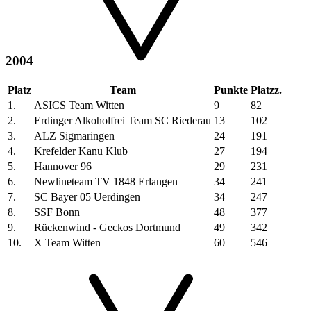
2004
Platz
Team
Punkte
Platzz.
1.
ASICS Team Witten
9
82
2.
Erdinger Alkoholfrei Team SC Riederau
13
102
3.
ALZ Sigmaringen
24
191
4.
Krefelder Kanu Klub
27
194
5.
Hannover 96
29
231
6.
Newlineteam TV 1848 Erlangen
34
241
7.
SC Bayer 05 Uerdingen
34
247
8.
SSF Bonn
48
377
9.
Rückenwind - Geckos Dortmund
49
342
10.
X Team Witten
60
546