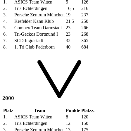
1.
ASICS Team Witten
5
126
2.
Tria Echterdingen
16,5
216
3.
Porsche Zentrum München
19
237
4.
Krefelder Kanu Klub
21,5
250
5.
Compex Team Darmstadt
23
266
6.
Tri-Geckos Dortmund I
23
268
7.
SCD Ingolstadt
32
365
8.
1. Tri Club Paderborn
40
684
2000
Platz
Team
Punkte
Platzz.
1.
ASICS Team Witten
8
120
2.
Tria Echterdingen
12
150
3.
Porsche Zentrum München
13
175