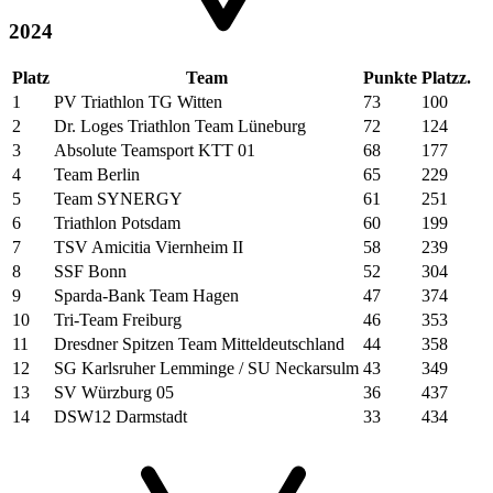
2024
Platz
Team
Punkte
Platzz.
1
PV Triathlon TG Witten
73
100
2
Dr. Loges Triathlon Team Lüneburg
72
124
3
Absolute Teamsport KTT 01
68
177
4
Team Berlin
65
229
5
Team SYNERGY
61
251
6
Triathlon Potsdam
60
199
7
TSV Amicitia Viernheim II
58
239
8
SSF Bonn
52
304
9
Sparda-Bank Team Hagen
47
374
10
Tri-Team Freiburg
46
353
11
Dresdner Spitzen Team Mitteldeutschland
44
358
12
SG Karlsruher Lemminge / SU Neckarsulm
43
349
13
SV Würzburg 05
36
437
14
DSW12 Darmstadt
33
434