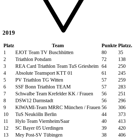
2019
Platz
Team
Punkte
Platzz.
1
EJOT Team TV Buschhütten
80
35
2
Triathlon Potsdam
72
138
3
REA Card Triathlon Team TuS Griesheim
64
250
4
Absolute Teamsport KTT 01
61
245
5
PV Triathlon TG Witten
57
259
6
SSF Bonn Triathlon TEAM
57
283
7
Schwalbe Team Krefelder KK / Frauen
56
251
8
DSW12 Darmstadt
56
296
9
KIWAMI-Team MRRC München / Frauen
56
306
10
TuS Neukölln Berlin
44
373
11
Hylo Team Viernheim/Saar
40
413
12
SC Bayer 05 Uerdingen
39
420
13
Mey Post-SV Tübingen
38
406