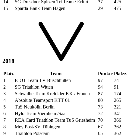
14
SG Dresdner Spitzen Tri Team / Erfurt
37
425
15
Sparda-Bank Team Hagen
29
475
2018
Platz
Team
Punkte
Platzz.
1
EJOT Team TV Buschhütten
97
74
2
SG Triathlon Witten
94
91
3
Schwalbe Team Krefelder KK / Frauen
87
174
4
Absolute Teamsport KTT 01
80
265
5
TuS Neukölln Berlin
73
321
6
Hylo Team Viernheim/Saar
72
341
7
REA Card Triathlon Team TuS Griesheim
70
366
8
Mey Post-SV Tübingen
67
362
9
Triathlon Potsdam
65
362