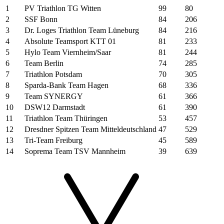
1
PV Triathlon TG Witten
99
80
2
SSF Bonn
84
206
3
Dr. Loges Triathlon Team Lüneburg
84
216
4
Absolute Teamsport KTT 01
81
233
5
Hylo Team Viernheim/Saar
81
244
6
Team Berlin
74
285
7
Triathlon Potsdam
70
305
8
Sparda-Bank Team Hagen
68
336
9
Team SYNERGY
61
366
10
DSW12 Darmstadt
61
390
11
Triathlon Team Thüringen
53
457
12
Dresdner Spitzen Team Mitteldeutschland
47
529
13
Tri-Team Freiburg
45
589
14
Soprema Team TSV Mannheim
39
639