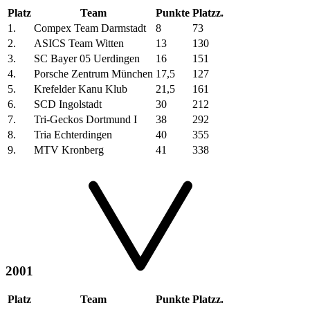
Platz
Team
Punkte
Platzz.
1.
Compex Team Darmstadt
8
73
2.
ASICS Team Witten
13
130
3.
SC Bayer 05 Uerdingen
16
151
4.
Porsche Zentrum München
17,5
127
5.
Krefelder Kanu Klub
21,5
161
6.
SCD Ingolstadt
30
212
7.
Tri-Geckos Dortmund I
38
292
8.
Tria Echterdingen
40
355
9.
MTV Kronberg
41
338
2001
Platz
Team
Punkte
Platzz.