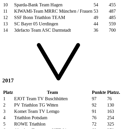
10
Sparda-Bank Team Hagen
54
455
11
KIWAMI-Team MRRC München / Frauen
53
487
12
SSF Bonn Triathlon TEAM
49
485
13
SC Bayer 05 Uerdingen
44
559
14
3defacto Team ASC Darmstadt
36
700
2017
Platz
Team
Punkte
Platzz.
1
EJOT Team TV Buschhütten
97
76
2
PV Triathlon TG Witten
92
130
3
Komet Team TV Lemgo
91
163
4
Triathlon Potsdam
76
254
5
ROWE Triathlon
72
325