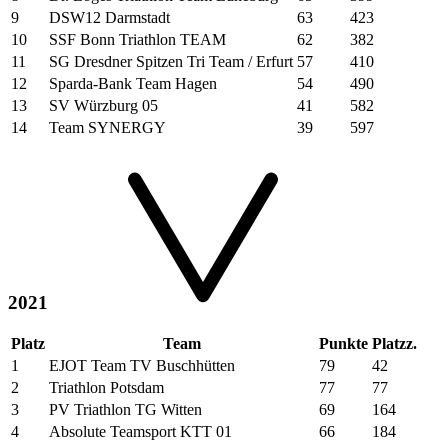
9
DSW12 Darmstadt
63
423
10
SSF Bonn Triathlon TEAM
62
382
11
SG Dresdner Spitzen Tri Team / Erfurt
57
410
12
Sparda-Bank Team Hagen
54
490
13
SV Würzburg 05
41
582
14
Team SYNERGY
39
597
2021
Platz
Team
Punkte
Platzz.
1
EJOT Team TV Buschhütten
79
42
2
Triathlon Potsdam
77
77
3
PV Triathlon TG Witten
69
164
4
Absolute Teamsport KTT 01
66
184