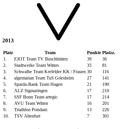
2013
Platz
Team
Punkte
Platzz.
1.
EJOT Team TV Buschhütten
39
36
2.
Stadtwerke Team Witten
35
81
3.
Schwalbe Team Krefelder KK / Frauen
30
116
4.
algemarian Team TuS Griesheim
27
141
5.
Sparda-Bank Team Hagen
21
190
6.
ALZ Sigmaringen
17
210
7.
SSF Bonn Team artegic
17
214
8.
AVU Team Witten
16
201
9.
Triathlon Potsdam
13
226
10.
TSV Altenfurt
7
301