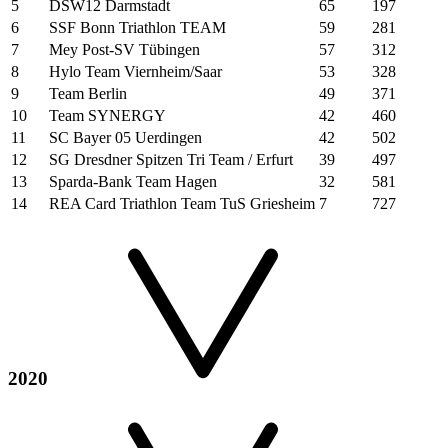
5
DSW12 Darmstadt
65
197
6
SSF Bonn Triathlon TEAM
59
281
7
Mey Post-SV Tübingen
57
312
8
Hylo Team Viernheim/Saar
53
328
9
Team Berlin
49
371
10
Team SYNERGY
42
460
11
SC Bayer 05 Uerdingen
42
502
12
SG Dresdner Spitzen Tri Team / Erfurt
39
497
13
Sparda-Bank Team Hagen
32
581
14
REA Card Triathlon Team TuS Griesheim
7
727
2020