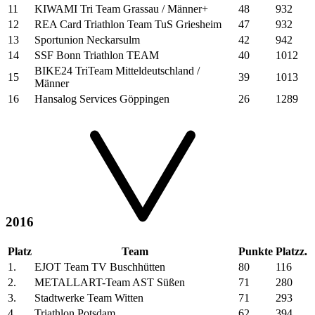
11
KIWAMI Tri Team Grassau / Männer+
48
932
12
REA Card Triathlon Team TuS Griesheim
47
932
13
Sportunion Neckarsulm
42
942
14
SSF Bonn Triathlon TEAM
40
1012
BIKE24 TriTeam Mitteldeutschland /
15
39
1013
Männer
16
Hansalog Services Göppingen
26
1289
2016
Platz
Team
Punkte
Platzz.
1.
EJOT Team TV Buschhütten
80
116
2.
METALLART-Team AST Süßen
71
280
3.
Stadtwerke Team Witten
71
293
4.
Triathlon Potsdam
62
394