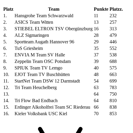
Platz
Team
Punkte
Platzz.
1.
Hansgrohe Team Schwarzwald
11
232
2.
ASICS Team Witten
13
257
3.
STIEBEL ELTRON TSV Obergünzburg
16
313
4.
ALZ Sigmaringen
28
479
5.
Sportteam Augath Hannover 96
29
446
6.
TuS Griesheim
35
552
7.
ENVIA M Team SV Halle
37
538
8.
Zeppelin Team OSC Potsdam
39
688
9.
SPIUK Team TV Lemgo
40
575
10.
EJOT Team TV Buschhütten
48
663
11.
StartNet Team DSW 12 Darmstadt
54
699
12.
Tri Team Heuchelberg
63
783
13.
64
750
14.
Tri Flow Bad Endbach
64
810
15.
Erdinger Alkoholfrei Team SC Riederau
66
838
16.
Kieler Volksbank USC Kiel
70
853