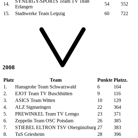
SYNERGY-SPORTS Team TV 1848
14.
54
552
Erlangen
15.
Stadtwerke Team Leipzig
60
722
2008
Platz
Team
Punkte
Platzz.
1.
Hansgrohe Team Schwarzwald
6
104
2.
EJOT Team TV Buschhütten
9
116
3.
ASICS Team Witten
10
129
4.
ALZ Sigmaringen
22
364
5.
PREWINKEL Team TV Lemgo
23
371
6.
Zeppelin Team OSC Potsdam
26
385
7.
STIEBEL ELTRON TSV Obergünzburg
27
383
8.
TuS Griesheim
28
396