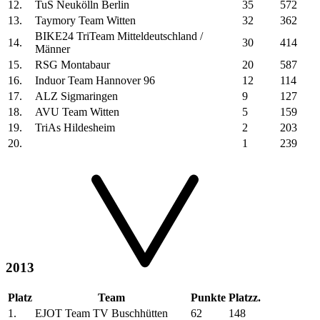
12.
TuS Neukölln Berlin
35
572
13.
Taymory Team Witten
32
362
BIKE24 TriTeam Mitteldeutschland /
14.
30
414
Männer
15.
RSG Montabaur
20
587
16.
Induor Team Hannover 96
12
114
17.
ALZ Sigmaringen
9
127
18.
AVU Team Witten
5
159
19.
TriAs Hildesheim
2
203
20.
1
239
2013
Platz
Team
Punkte
Platzz.
1.
EJOT Team TV Buschhütten
62
148