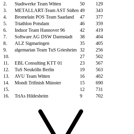
2.
Stadtwerke Team Witten
50
129
3.
METALLART-Team AST Süßen
49
343
4.
Bromelain POS Team Saarland
47
377
5.
Triathlon Potsdam
46
359
6.
Induor Team Hannover 96
42
419
7.
Software AG DSW Darmstadt
38
404
8.
ALZ Sigmaringen
35
405
9.
algemarian Team TuS Griesheim
32
256
10.
27
502
11.
EBL Consulting KTT 01
23
567
12.
TuS Neukölln Berlin
19
563
13.
AVU Team Witten
16
402
14.
Mondi Trifinish Münster
15
690
15.
12
731
16.
TriAs Hildesheim
9
702