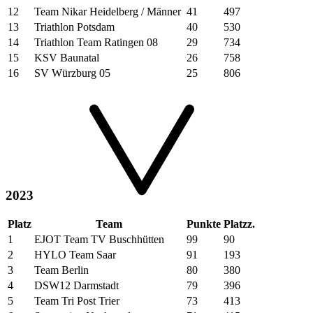
12
Team Nikar Heidelberg / Männer
41
497
13
Triathlon Potsdam
40
530
14
Triathlon Team Ratingen 08
29
734
15
KSV Baunatal
26
758
16
SV Würzburg 05
25
806
2023
Platz
Team
Punkte
Platzz.
1
EJOT Team TV Buschhütten
99
90
2
HYLO Team Saar
91
193
3
Team Berlin
80
380
4
DSW12 Darmstadt
79
396
5
Team Tri Post Trier
73
413