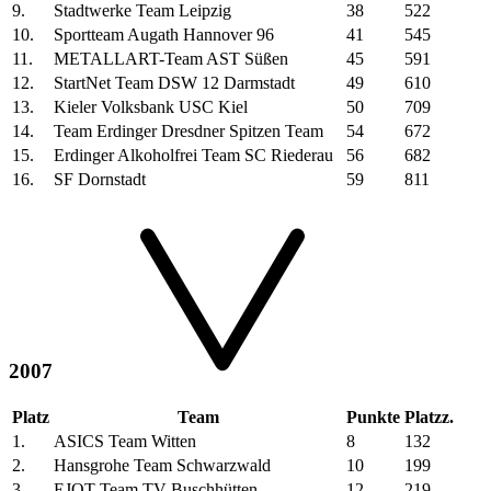
9.
Stadtwerke Team Leipzig
38
522
10.
Sportteam Augath Hannover 96
41
545
11.
METALLART-Team AST Süßen
45
591
12.
StartNet Team DSW 12 Darmstadt
49
610
13.
Kieler Volksbank USC Kiel
50
709
14.
Team Erdinger Dresdner Spitzen Team
54
672
15.
Erdinger Alkoholfrei Team SC Riederau
56
682
16.
SF Dornstadt
59
811
2007
Platz
Team
Punkte
Platzz.
1.
ASICS Team Witten
8
132
2.
Hansgrohe Team Schwarzwald
10
199
3.
EJOT Team TV Buschhütten
12
219