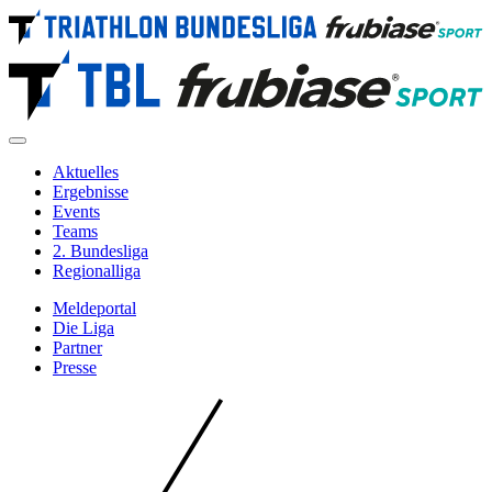
Direkt
zum
Inhalt
Aktuelles
Ergebnisse
Navigation
Events
Main
Teams
2. Bundesliga
Regionalliga
Meldeportal
Die Liga
Metanavigation
Partner
Presse