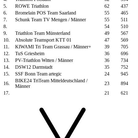
5.
ROWE Triathlon
62
437
6.
Bromelain POS Team Saarland
55
465
7.
Schunk Team TV Mengen / Männer
55
511
8.
54
510
9.
Triathlon Team Münsterland
49
567
10.
Absolute Teamsport KTT 01
47
569
11.
KIWAMI Tri Team Grassau / Männer+
39
705
12.
TuS Griesheim
36
696
13.
PV-Triathlon Witten / Männer
36
734
14.
DSW12 Darmstadt
35
752
15.
SSF Bonn Team artegic
24
945
BIKE24 TriTeam Mitteldeutschland /
16.
23
894
Männer
17.
21
621