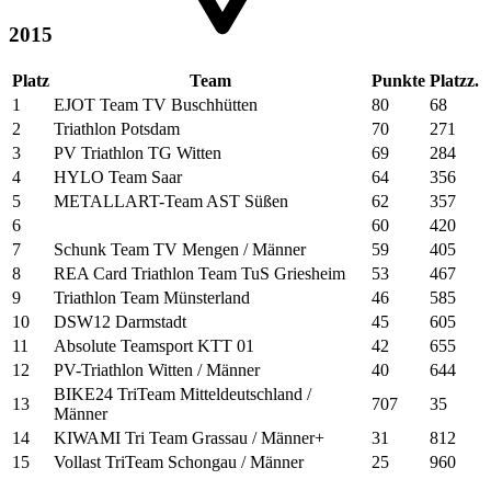
2015
Platz
Team
Punkte
Platzz.
1
EJOT Team TV Buschhütten
80
68
2
Triathlon Potsdam
70
271
3
PV Triathlon TG Witten
69
284
4
HYLO Team Saar
64
356
5
METALLART-Team AST Süßen
62
357
6
60
420
7
Schunk Team TV Mengen / Männer
59
405
8
REA Card Triathlon Team TuS Griesheim
53
467
9
Triathlon Team Münsterland
46
585
10
DSW12 Darmstadt
45
605
11
Absolute Teamsport KTT 01
42
655
12
PV-Triathlon Witten / Männer
40
644
BIKE24 TriTeam Mitteldeutschland /
13
707
35
Männer
14
KIWAMI Tri Team Grassau / Männer+
31
812
15
Vollast TriTeam Schongau / Männer
25
960