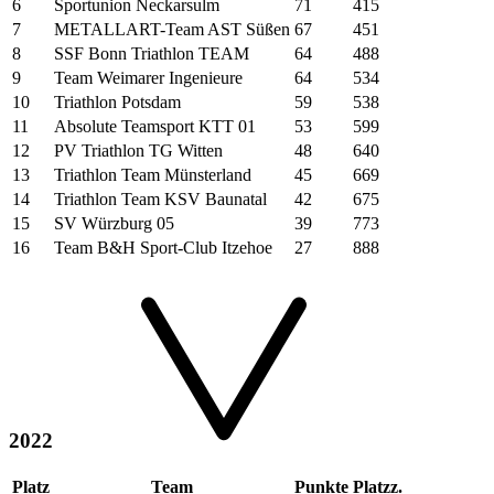
6
Sportunion Neckarsulm
71
415
7
METALLART-Team AST Süßen
67
451
8
SSF Bonn Triathlon TEAM
64
488
9
Team Weimarer Ingenieure
64
534
10
Triathlon Potsdam
59
538
11
Absolute Teamsport KTT 01
53
599
12
PV Triathlon TG Witten
48
640
13
Triathlon Team Münsterland
45
669
14
Triathlon Team KSV Baunatal
42
675
15
SV Würzburg 05
39
773
16
Team B&H Sport-Club Itzehoe
27
888
2022
Platz
Team
Punkte
Platzz.