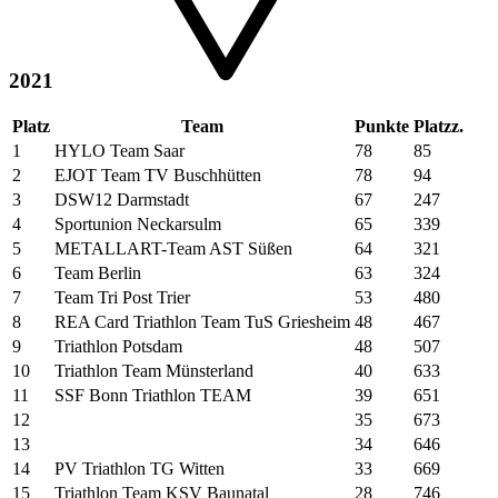
2021
Platz
Team
Punkte
Platzz.
1
HYLO Team Saar
78
85
2
EJOT Team TV Buschhütten
78
94
3
DSW12 Darmstadt
67
247
4
Sportunion Neckarsulm
65
339
5
METALLART-Team AST Süßen
64
321
6
Team Berlin
63
324
7
Team Tri Post Trier
53
480
8
REA Card Triathlon Team TuS Griesheim
48
467
9
Triathlon Potsdam
48
507
10
Triathlon Team Münsterland
40
633
11
SSF Bonn Triathlon TEAM
39
651
12
35
673
13
34
646
14
PV Triathlon TG Witten
33
669
15
Triathlon Team KSV Baunatal
28
746