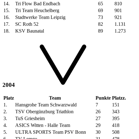
14.
Tri Flow Bad Endbach
65
810
15.
Tri Team Heuchelberg
69
901
16.
Stadtwerke Team Leipzig
73
921
17.
SC Roth 52
82
1.131
18.
KSV Baunatal
89
1.273
2004
Platz
Team
Punkte
Platzz.
1.
Hansgrohe Team Schwarzwald
7
151
2.
TSV Obergünzburg Triathlon
26
343
3.
TuS Griesheim
27
395
4.
ASICS Witten - Halle Team
29
418
5.
ULTRA SPORTS Team PSV Bonn
30
508
6.
TV Lemgo
31
478