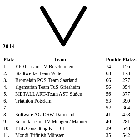
2014
Platz
Team
Punkte
Platzz.
1.
EJOT Team TV Buschhütten
74
156
2.
Stadtwerke Team Witten
68
173
3.
Bromelain POS Team Saarland
66
277
4.
algemarian Team TuS Griesheim
56
354
5.
METALLART-Team AST Süßen
56
377
6.
Triathlon Potsdam
53
390
7.
52
304
8.
Software AG DSW Darmstadt
41
428
9.
Schunk Team TV Mengen / Männer
40
281
10.
EBL Consulting KTT 01
39
548
11.
Mondi Trifinish Münster
35
542