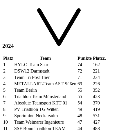
2024
Platz
Team
Punkte
Platzz.
1
HYLO Team Saar
74
162
2
DSW12 Darmstadt
72
221
3
Team Tri Post Trier
71
234
4
METALLART-Team AST Süßen
69
226
5
Team Berlin
55
352
6
Triathlon Team Münsterland
55
423
7
Absolute Teamsport KTT 01
54
370
8
PV Triathlon TG Witten
49
419
9
Sportunion Neckarsulm
48
531
10
Team Weimarer Ingenieure
47
427
11
SSF Bonn Triathlon TEAM
44
488