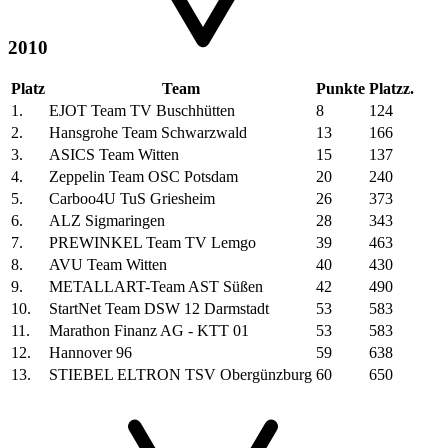
2010
Platz
Team
Punkte
Platzz.
1.
EJOT Team TV Buschhütten
8
124
2.
Hansgrohe Team Schwarzwald
13
166
3.
ASICS Team Witten
15
137
4.
Zeppelin Team OSC Potsdam
20
240
5.
Carboo4U TuS Griesheim
26
373
6.
ALZ Sigmaringen
28
343
7.
PREWINKEL Team TV Lemgo
39
463
8.
AVU Team Witten
40
430
9.
METALLART-Team AST Süßen
42
490
10.
StartNet Team DSW 12 Darmstadt
53
583
11.
Marathon Finanz AG - KTT 01
53
583
12.
Hannover 96
59
638
13.
STIEBEL ELTRON TSV Obergünzburg
60
650