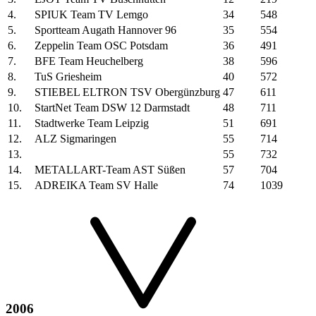
4.
SPIUK Team TV Lemgo
34
548
5.
Sportteam Augath Hannover 96
35
554
6.
Zeppelin Team OSC Potsdam
36
491
7.
BFE Team Heuchelberg
38
596
8.
TuS Griesheim
40
572
9.
STIEBEL ELTRON TSV Obergünzburg
47
611
10.
StartNet Team DSW 12 Darmstadt
48
711
11.
Stadtwerke Team Leipzig
51
691
12.
ALZ Sigmaringen
55
714
13.
55
732
14.
METALLART-Team AST Süßen
57
704
15.
ADREIKA Team SV Halle
74
1039
2006