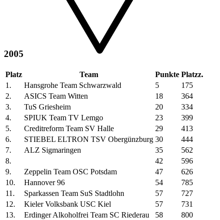
2005
Platz
Team
Punkte
Platzz.
1.
Hansgrohe Team Schwarzwald
5
175
2.
ASICS Team Witten
18
364
3.
TuS Griesheim
20
334
4.
SPIUK Team TV Lemgo
23
399
5.
Creditreform Team SV Halle
29
413
6.
STIEBEL ELTRON TSV Obergünzburg
30
444
7.
ALZ Sigmaringen
35
562
8.
42
596
9.
Zeppelin Team OSC Potsdam
47
626
10.
Hannover 96
54
785
11.
Sparkassen Team SuS Stadtlohn
57
727
12.
Kieler Volksbank USC Kiel
57
731
13.
Erdinger Alkoholfrei Team SC Riederau
58
800