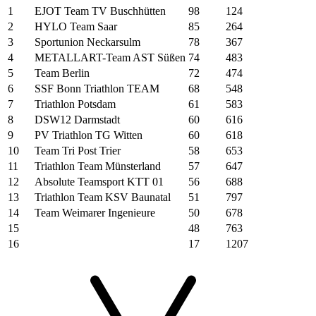
1
EJOT Team TV Buschhütten
98
124
2
HYLO Team Saar
85
264
3
Sportunion Neckarsulm
78
367
4
METALLART-Team AST Süßen
74
483
5
Team Berlin
72
474
6
SSF Bonn Triathlon TEAM
68
548
7
Triathlon Potsdam
61
583
8
DSW12 Darmstadt
60
616
9
PV Triathlon TG Witten
60
618
10
Team Tri Post Trier
58
653
11
Triathlon Team Münsterland
57
647
12
Absolute Teamsport KTT 01
56
688
13
Triathlon Team KSV Baunatal
51
797
14
Team Weimarer Ingenieure
50
678
15
48
763
16
17
1207