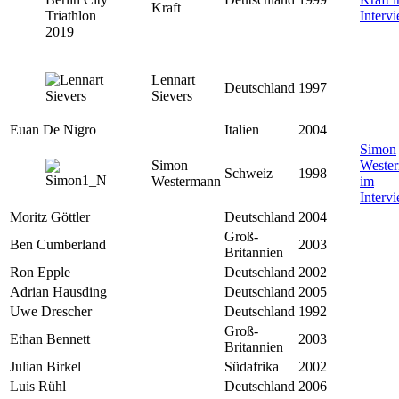
Kraft
Interv
Lennart
Deutschland
1997
Sievers
Euan De Nigro
Italien
2004
Simon
Simon
Weste
Schweiz
1998
Westermann
im
Interv
Moritz Göttler
Deutschland
2004
Groß-
Ben Cumberland
2003
Britannien
Ron Epple
Deutschland
2002
Adrian Hausding
Deutschland
2005
Uwe Drescher
Deutschland
1992
Groß-
Ethan Bennett
2003
Britannien
Julian Birkel
Südafrika
2002
Luis Rühl
Deutschland
2006