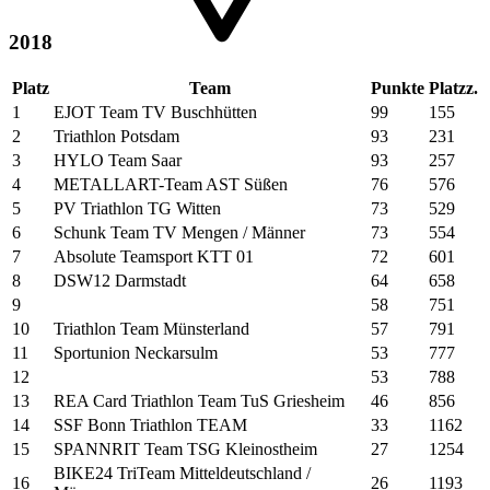
2018
Platz
Team
Punkte
Platzz.
1
EJOT Team TV Buschhütten
99
155
2
Triathlon Potsdam
93
231
3
HYLO Team Saar
93
257
4
METALLART-Team AST Süßen
76
576
5
PV Triathlon TG Witten
73
529
6
Schunk Team TV Mengen / Männer
73
554
7
Absolute Teamsport KTT 01
72
601
8
DSW12 Darmstadt
64
658
9
58
751
10
Triathlon Team Münsterland
57
791
11
Sportunion Neckarsulm
53
777
12
53
788
13
REA Card Triathlon Team TuS Griesheim
46
856
14
SSF Bonn Triathlon TEAM
33
1162
15
SPANNRIT Team TSG Kleinostheim
27
1254
BIKE24 TriTeam Mitteldeutschland /
16
26
1193