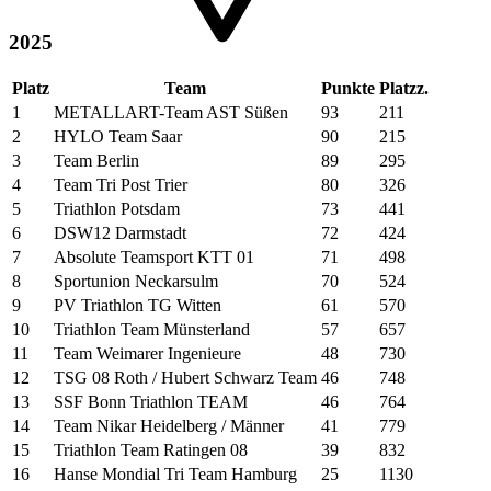
2025
Platz
Team
Punkte
Platzz.
1
METALLART-Team AST Süßen
93
211
2
HYLO Team Saar
90
215
3
Team Berlin
89
295
4
Team Tri Post Trier
80
326
5
Triathlon Potsdam
73
441
6
DSW12 Darmstadt
72
424
7
Absolute Teamsport KTT 01
71
498
8
Sportunion Neckarsulm
70
524
9
PV Triathlon TG Witten
61
570
10
Triathlon Team Münsterland
57
657
11
Team Weimarer Ingenieure
48
730
12
TSG 08 Roth / Hubert Schwarz Team
46
748
13
SSF Bonn Triathlon TEAM
46
764
14
Team Nikar Heidelberg / Männer
41
779
15
Triathlon Team Ratingen 08
39
832
16
Hanse Mondial Tri Team Hamburg
25
1130