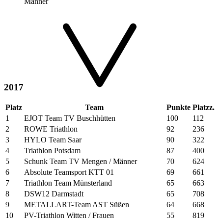
Männer
2017
Platz
Team
Punkte
Platzz.
1
EJOT Team TV Buschhütten
100
112
2
ROWE Triathlon
92
236
3
HYLO Team Saar
90
322
4
Triathlon Potsdam
87
400
5
Schunk Team TV Mengen / Männer
70
624
6
Absolute Teamsport KTT 01
69
661
7
Triathlon Team Münsterland
65
663
8
DSW12 Darmstadt
65
708
9
METALLART-Team AST Süßen
64
668
10
PV-Triathlon Witten / Frauen
55
819