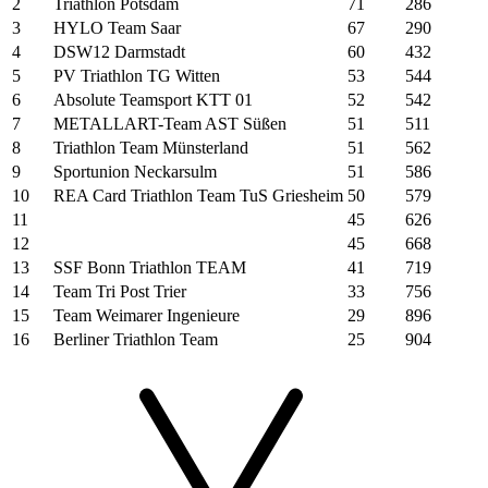
2
Triathlon Potsdam
71
286
3
HYLO Team Saar
67
290
4
DSW12 Darmstadt
60
432
5
PV Triathlon TG Witten
53
544
6
Absolute Teamsport KTT 01
52
542
7
METALLART-Team AST Süßen
51
511
8
Triathlon Team Münsterland
51
562
9
Sportunion Neckarsulm
51
586
10
REA Card Triathlon Team TuS Griesheim
50
579
11
45
626
12
45
668
13
SSF Bonn Triathlon TEAM
41
719
14
Team Tri Post Trier
33
756
15
Team Weimarer Ingenieure
29
896
16
Berliner Triathlon Team
25
904