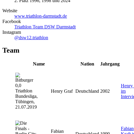
2. Platz 1996, 1998 und 2024
Website
www.triathlon-darmstadt.de
Facebook
Triathlon Team DSW Darmstadt
Instagram
@dsw12.triathlon
Team
Name
Nation
Jahrgang
Henry 
Henry Graf
Deutschland
2002
im
Interv
Fabian
Fabian
Deutschland
1999
Kraft 