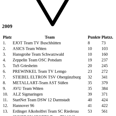
2009
Platz
Team
Punkte
Platzz.
1.
EJOT Team TV Buschhütten
8
73
2.
ASICS Team Witten
10
103
3.
Hansgrohe Team Schwarzwald
10
160
4.
Zeppelin Team OSC Potsdam
19
237
5.
TuS Griesheim
20
245
6.
PREWINKEL Team TV Lemgo
23
272
7.
STIEBEL ELTRON TSV Obergünzburg
32
341
8.
METALLART-Team AST Süßen
35
379
9.
AVU Team Witten
35
384
10.
ALZ Sigmaringen
39
371
11.
StartNet Team DSW 12 Darmstadt
40
424
12.
Hannover 96
41
422
13.
Erdinger Alkoholfrei Team SC Riederau
53
561