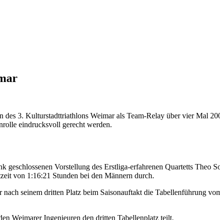
imar
n des 3. Kulturstadttriathlons Weimar als Team-Relay über vier Mal 
enrolle eindrucksvoll gerecht werden.
k geschlossenen Vorstellung des Erstliga-erfahrenen Quartetts Theo So
mtzeit von 1:16:21 Stunden bei den Männern durch.
r nach seinem dritten Platz beim Saisonauftakt die Tabellenführung vo
den Weimarer Ingenieuren den dritten Tabellenplatz teilt.