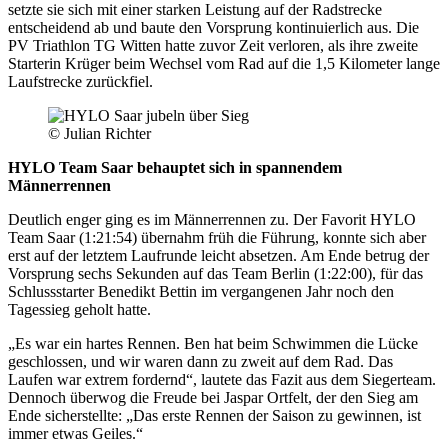
setzte sie sich mit einer starken Leistung auf der Radstrecke
entscheidend ab und baute den Vorsprung kontinuierlich aus. Die
PV Triathlon TG Witten hatte zuvor Zeit verloren, als ihre zweite
Starterin Krüger beim Wechsel vom Rad auf die 1,5 Kilometer lange
Laufstrecke zurückfiel.
© Julian Richter
HYLO Team Saar behauptet sich in spannendem
Männerrennen
Deutlich enger ging es im Männerrennen zu. Der Favorit HYLO
Team Saar (1:21:54) übernahm früh die Führung, konnte sich aber
erst auf der letztem Laufrunde leicht absetzen. Am Ende betrug der
Vorsprung sechs Sekunden auf das Team Berlin (1:22:00), für das
Schlussstarter Benedikt Bettin im vergangenen Jahr noch den
Tagessieg geholt hatte.
„Es war ein hartes Rennen. Ben hat beim Schwimmen die Lücke
geschlossen, und wir waren dann zu zweit auf dem Rad. Das
Laufen war extrem fordernd“, lautete das Fazit aus dem Siegerteam.
Dennoch überwog die Freude bei Jaspar Ortfelt, der den Sieg am
Ende sicherstellte: „Das erste Rennen der Saison zu gewinnen, ist
immer etwas Geiles.“