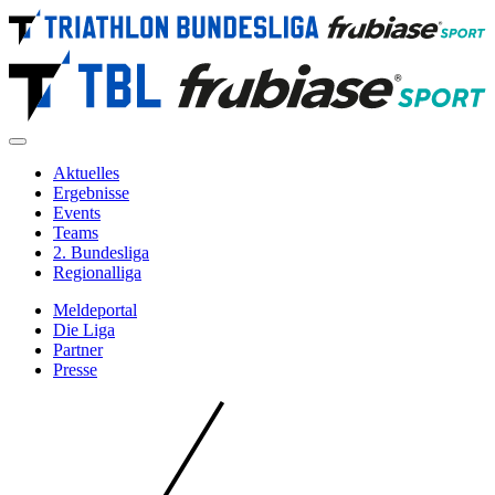
Direkt
zum
Inhalt
Aktuelles
Ergebnisse
Navigation
Events
Main
Teams
2. Bundesliga
Regionalliga
Meldeportal
Die Liga
Metanavigation
Partner
Presse