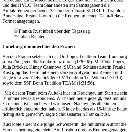
und des HYLO Team Saar endeten am Samstagabend die
Auftaktrennen der neuen Saison der frubiase SPORT 1. Triathlon-
Bundesliga. Erstmals wurden die Rennen im neuen Team-Relay-
Format ausgetragen.
© Julian Richter
Lüneburg dominiert bei den Frauen
Bei den Frauen setzte sich das Dr. Loges Triathlon Team Lüneburg
souverän gegen die Konkurrenz durch (1:30:38). Mit Finja Loges,
Julia Bröcker, Kimey Casanova (SUI) und Schlussstarterin Franka
Rust ging das Team mit einem starken Aufgebot ins Rennen und
siegte klar vor Titelverteidiger PV Triathlon TG Witten (1:31:19)
sowie dem SSF Bonn Triathlon TEAM (1:31:56).
„Mit diesem Team beim Auftakt hier im Kraichgau am Start zu sein,
ist immer etwas Besonderes. Wir haben heute gezeigt, dass mit uns
zu rechnen ist – auch, weil wir unsere Nachwuchsathletinnen
erfolgreich eingebunden haben. Kimey hat das als 15-Jährige heute
richtig stark gemacht“, sagte Schlussstarterin Franka Rust.
Rust lobte zurecht die junge Schweizerin, die mit ihrem Auftritt die
Vorentscheidung einleitete. Auf Position drei ins Rennen gegangen,